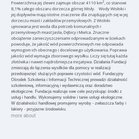
2
Powierzchnia jej zlewni zajmuje obszar 4110 km
, co stanowi
8,1% całego obszaru dorzecza górnej Wisły.
Wody Wisłoki i
jej dopływów mają istotne znaczenie dla znajdujących się w jej
dorzeczu miast i zakładów przemysłowych. Z Wisłoki
ujmowana jest woda dla potrzeb komunalnych i
przemysłowych miast Jasła, Dębicy i Mielca. Znaczne
obciążenie zanieczyszczeniami odprowadzanymi w ściekach
powoduje, że jakość wód powierzchniowych nie odpowiada
wymogom ich obecnego i docelowego użytkowania.
Poprawa
jakości wód wymaga zbiorowego wysiłku. Liczy się tutaj każda
złotówka i nawet najdrobniejsza inicjatywa.
Działania Fundacji
zmierzają do łączenia wysiłków dla pomocy w realizacji
przedsięwzięć służących poprawie czystości wód.
Fundacyjny
Ośrodek Szkolenia i Informacji Technicznej prowadzi działalność
szkoleniową, informacyjną i wydawniczą oraz doradztwo
ekologiczne.
Fundacja realizuje swe cele pozyskując środki z
usług i handlu. Wykonujemy solidne i tanie usługi ekologiczne.
W działalności handlowej promujemy wyroby - zwłaszcza farby i
lakiery - przyjazne środowisku.
more about