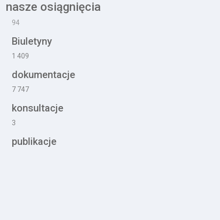
nasze osiągnięcia
101
Biuletyny
1 476
dokumentacje
8 097
konsultacje
3
publikacje